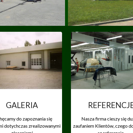
GALERIA
REFERENCJ
hęcamy do zapoznania się
Nasza firma cieszy się d
mi dotychczas zrealizowanymi
zaufaniem Klientów, czego 
zleceniami
są referencje.