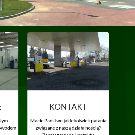
E
KONTAKT
użym
Macie Państwo jakiekolwiek pytania
dowodem
związane z naszą działalnością?
Zapraszamy do kontaktu