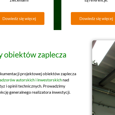
Dowiedz się więcej
Dowiedz się więcej
ty obiektów zaplecza
okumentacji projektowej obiektów zaplecza
adzorów autorskich i inwestorskich
nad
tyz i opinii technicznych. Prowadzimy
kcję generalnego realizatora inwestycji.